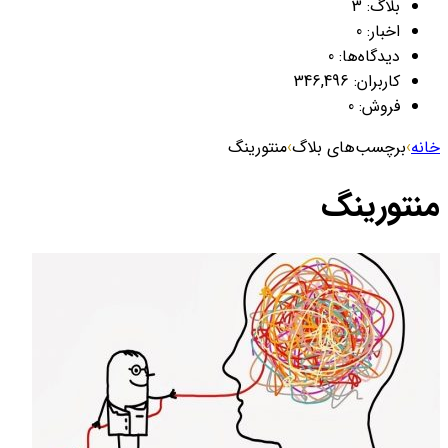
بلاگ:
3
اخبار:
0
دیدگاه‌ها:
0
کاربران:
346,496
فروش:
0
خانه
›
برچسب‌های بلاگ
›
منتورینگ
منتورینگ